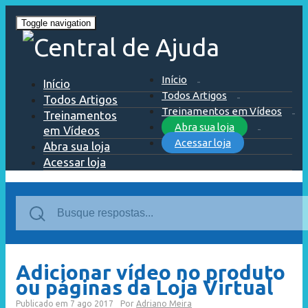
Toggle navigation
Início
Início
Todos Artigos
Todos Artigos
Treinamentos em Vídeos
Treinamentos
Abra sua loja
em Vídeos
Acessar loja
Abra sua loja
Acessar loja
Adicionar vídeo no produto
ou páginas da Loja Virtual
Publicado em
7 ago 2017
Por
Adriano Meira