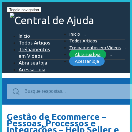
Toggle navigation
Início
Início
Todos Artigos
Todos Artigos
Treinamentos em Vídeos
Treinamentos
Abra sua loja
em Vídeos
Acessar loja
Abra sua loja
Acessar loja
Gestão de Ecommerce –
Pessoas, Processos e
Integrações – Help Seller e