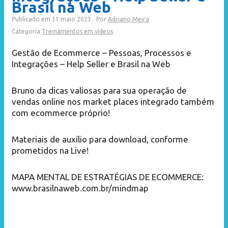
Brasil na Web
Publicado em
31 maio 2023
Por
Adriano Meira
Categoria
Treinamentos em vídeos
Gestão de Ecommerce – Pessoas, Processos e
Integrações – Help Seller e Brasil na Web
Bruno da dicas valiosas para sua
operação de
vendas online nos market places integrado também
com ecommerce próprio!
Materiais de auxílio para download, conforme
prometidos na Live!
MAPA MENTAL DE ESTRATÉGIAS DE ECOMMERCE:
www.brasilnaweb.com.br/mindmap