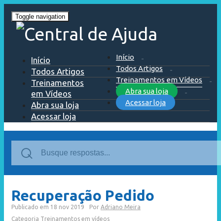
Toggle navigation
Início
Início
Todos Artigos
Todos Artigos
Treinamentos em Vídeos
Treinamentos
Abra sua loja
em Vídeos
Acessar loja
Abra sua loja
Acessar loja
Recuperação Pedido
Publicado em
18 nov 2019
Por
Adriano Meira
Categoria
Treinamentos em vídeos