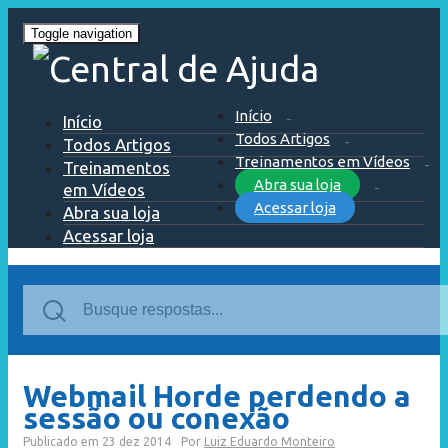
Toggle navigation
Início
Início
Todos Artigos
Todos Artigos
Treinamentos em Vídeos
Treinamentos
Abra sua loja
em Vídeos
Acessar loja
Abra sua loja
Acessar loja
Webmail Horde perdendo a
sessão ou conexão
Publicado em
23 dez 2014
Por
Luiz Eduardo Monteiro