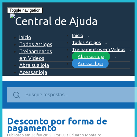
Toggle navigation
Início
Início
Todos Artigos
Todos Artigos
Treinamentos em Vídeos
Treinamentos
Abra sua loja
em Vídeos
Acessar loja
Abra sua loja
Acessar loja
Desconto por forma de
pagamento
Publicado em
26 fev 2015
Por
Luiz Eduardo Monteiro