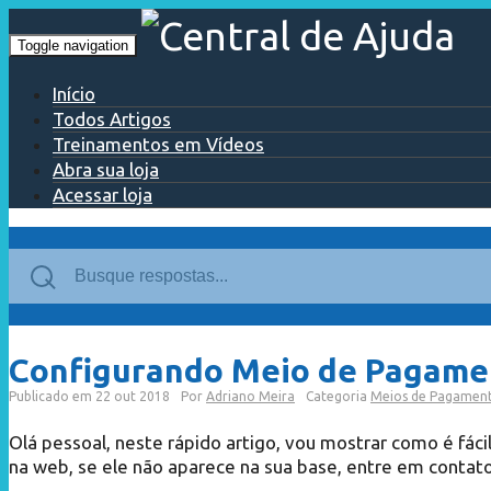
Toggle navigation
Início
Todos Artigos
Treinamentos em Vídeos
Abra sua loja
Acessar loja
Configurando Meio de Pagame
Publicado em
22 out 2018
Por
Adriano Meira
Categoria
Meios de Pagamen
Olá pessoal, neste rápido artigo, vou mostrar como é fáci
na web, se ele não aparece na sua base, entre em contat