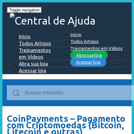
Toggle navigation
Início
Início
Todos Artigos
Todos Artigos
Treinamentos em Vídeos
Treinamentos
Abra sua loja
em Vídeos
Acessar loja
Abra sua loja
Acessar loja
CoinPayments – Pagamento
com Criptomoedas (Bitcoin,
Litecoin e outras)