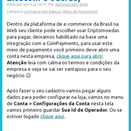
Publicado em
9 jul 2019
Por
Administrador BNW
Categoria
Configurações Básicas
,
Meios de Pagamento
Dentro da plataforma de e-commerce da Brasil na
Web seu cliente pode escolher usar Criptomoedas
para pagar, deixamos habilitado na base uma
integração com a CoinPayments, para usar este
meio de pagamento você primeiro deve abrir uma
conta nesta empresa,
clique aqui para abrir
.
Atenção
leia com calma os termos e condições da
empresa e veja se vai ser vantajoso para o seu
negócio 😉
Após fazer o seu cadastro vamos pegar alguns
dados para poder configurar na loja, vamos no menu
de
Conta > Configurações da Conta
nesta tela
vamos primeiro guardar
Sua Id de Operador.
Ou se
estiver logado
clique aqui
.