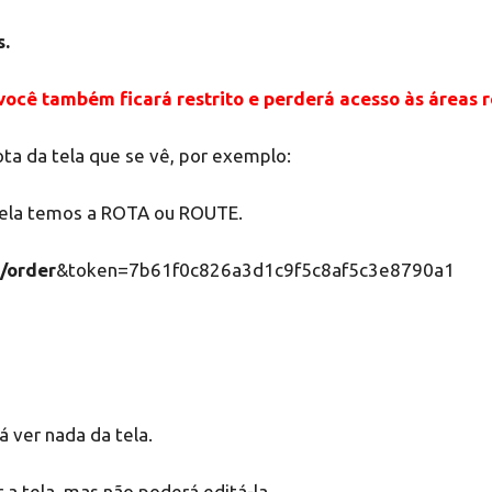
s.
cê também ficará restrito e perderá acesso às áreas re
ota da tela que se vê, por exemplo:
 nela temos a ROTA ou ROUTE.
e/order
&token=7b61f0c826a3d1c9f5c8af5c3e8790a1
á ver nada da tela.
 a tela, mas não poderá editá-la.