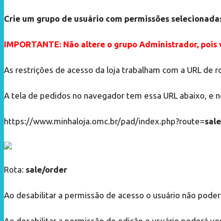
Crie um grupo de usuário com permissões selecionada
IMPORTANTE: Não altere o grupo Administrador, pois vo
As restrições de acesso da loja trabalham com a URL de r
A tela de pedidos no navegador tem essa URL abaixo, e
https://www.minhaloja.omc.br/pad/index.php?route=
sal
Rota:
sale/order
Ao desabilitar a permissão de acesso o usuário não poder
Ao desabilitar a permissão de edição o usuário poderá ver