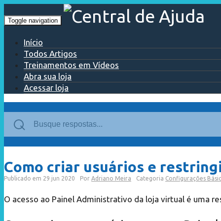
Toggle navigation
Início
Todos Artigos
Treinamentos em Vídeos
Abra sua loja
Acessar loja
Como criar usuários e restringi
Publicado em
29 jun 2020
Por
Adriano Meira
Categoria
Configurações Bási
O acesso ao Painel Administrativo da loja virtual é uma 