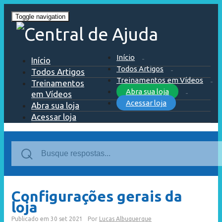
Toggle navigation
Início
Início
Todos Artigos
Todos Artigos
Treinamentos em Vídeos
Treinamentos
Abra sua loja
em Vídeos
Acessar loja
Abra sua loja
Acessar loja
Configurações gerais da
loja
Publicado em
30 set 2021
Por
Lucas Albuquerque