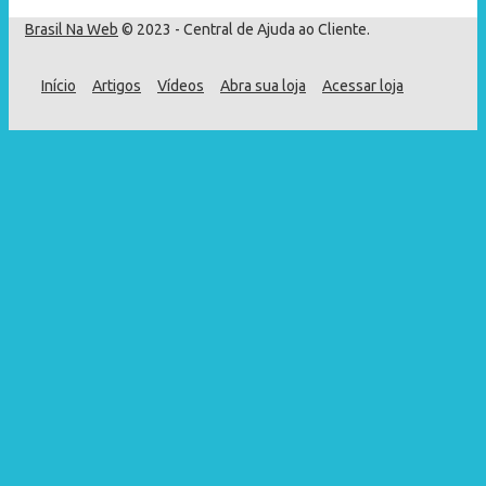
Brasil Na Web
© 2023 - Central de Ajuda ao Cliente.
Início
Artigos
Vídeos
Abra sua loja
Acessar loja